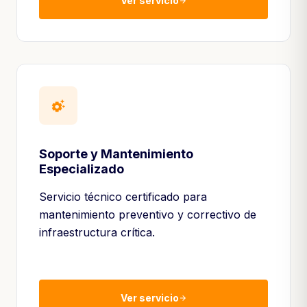
Ver servicio
arrow_forward
settings_suggest
Soporte y Mantenimiento
Especializado
Servicio técnico certificado para
mantenimiento preventivo y correctivo de
infraestructura crítica.
Ver servicio
arrow_forward