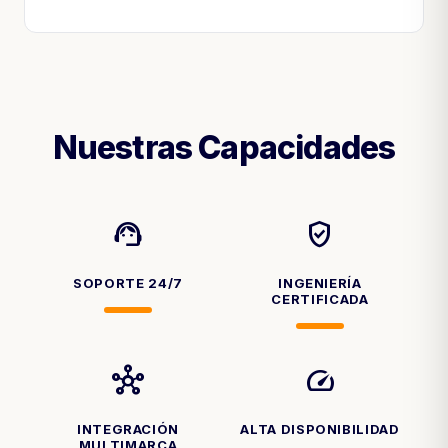
Nuestras Capacidades
support_agent
verified_user
SOPORTE 24/7
INGENIERÍA
CERTIFICADA
hub
speed
INTEGRACIÓN
ALTA DISPONIBILIDAD
MULTIMARCA