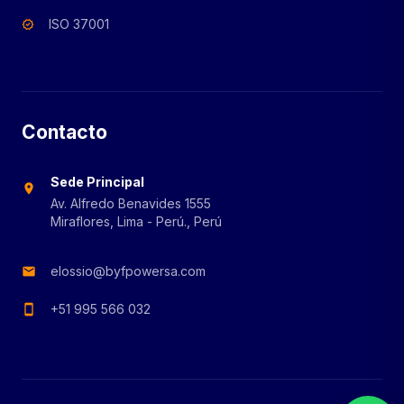
ISO 37001
verified
Contacto
Sede Principal
location_on
Av. Alfredo Benavides 1555
Miraflores, Lima - Perú., Perú
elossio@byfpowersa.com
mail
+51 995 566 032
smartphone