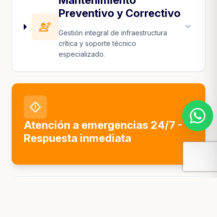
Mantenimiento
Preventivo y Correctivo
engineering
expand_more
Gestión integral de infraestructura
crítica y soporte técnico
especializado.
emergency_home
Atención a emergencias 24/7 -
Respuesta inmediata
battery_status_good