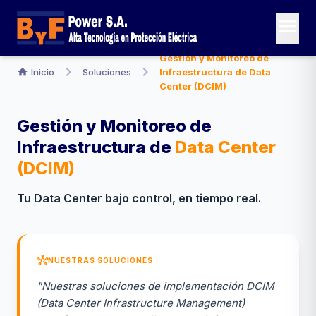
menu
Gestion y Monitoreo de
chevron_right
chevron_right
home
Inicio
Soluciones
Infraestructura de Data
Center (DCIM)
Gestión y Monitoreo de
Infraestructura de
Data Center
(DCIM)
Tu Data Center bajo control, en tiempo real.
hub
NUESTRAS SOLUCIONES
"Nuestras soluciones de implementación DCIM
(Data Center Infrastructure Management)