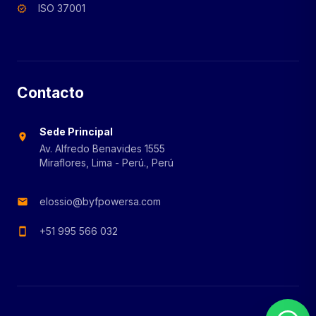
ISO 37001
verified
Contacto
Sede Principal
location_on
Av. Alfredo Benavides 1555
Miraflores, Lima - Perú., Perú
elossio@byfpowersa.com
mail
+51 995 566 032
smartphone